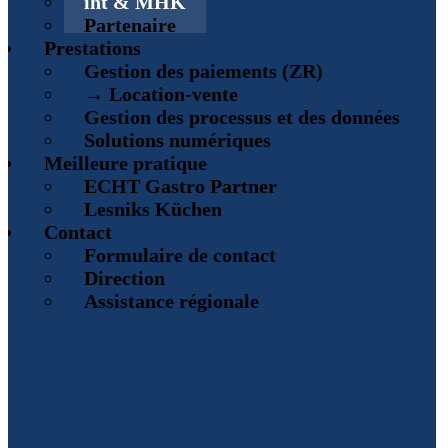
iht & MHK
Partenaire
Prestations
Gestion des paiements (ZR)
→ Location-vente
Gestion des processus et des données
Solutions numériques
Meilleure pratique
ECHT Gastro Partner
Lesniks Küchen
Contact
Formulaire de contact
Direction
Assistance régionale