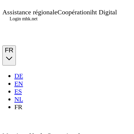
Assistance régionale
Coopération
iht Digital
Login mhk.net
FR
DE
EN
ES
NL
FR