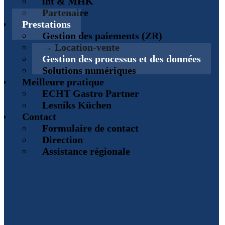
iht & MHK
Partenaire
Prestations
Gestion des paiements (ZR)
→ Location-vente
Gestion des processus et des données
Solutions numériques
Meilleure pratique
ECHT Gastro Partner
Lesniks Küchen
Contact
Formulaire de contact
Direction
Assistance régionale