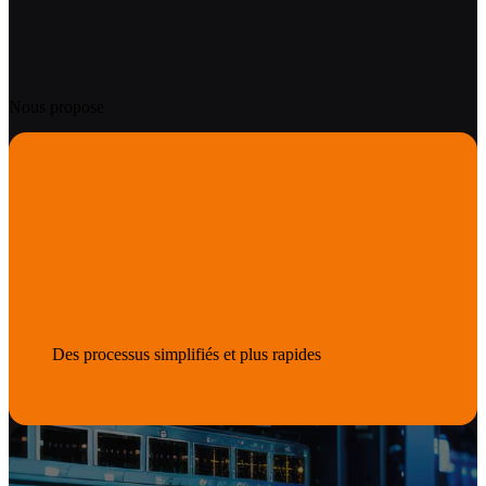
Nous propose
Des pro­cessus simp­lifiés et plus rap­ides