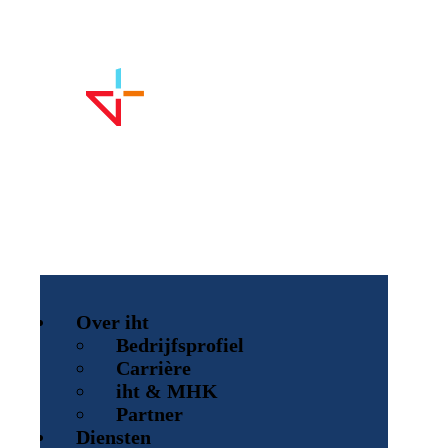
Over iht
Bedrijfsprofiel
Carrière
iht & MHK
Partner
Diensten