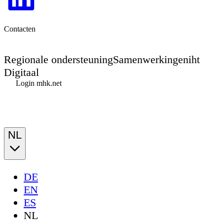
Contacten
Regionale ondersteuning
Samenwerkingen
iht
Digitaal
Login mhk.net
NL
DE
EN
ES
NL