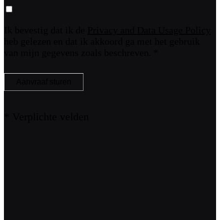
Ik bevestig dat ik de
Privacy and Data Usage Policy
heb gelezen en dat ik akkoord ga met het gebruik
van mijn gegevens zoals beschreven.
Aanvraaf sturen
* Verplichte velden