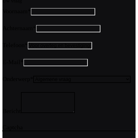
Uw vraag
Voornaam
*
Achternaam
*
Telefoon
*
E-Mail
*
Onderwerp
*
Bericht
Captcha