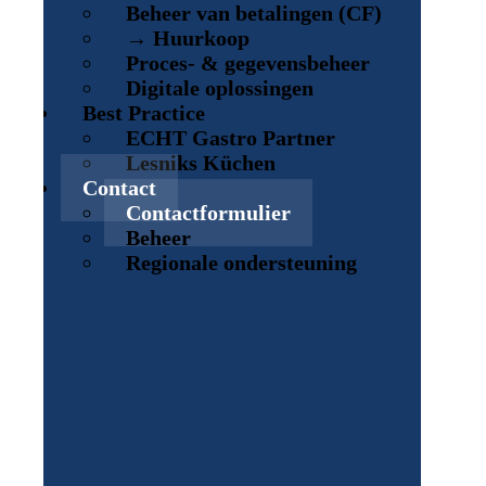
Beheer van betalingen (CF)
→ Huurkoop
Proces- & gegevensbeheer
Digitale oplossingen
Best Practice
ECHT Gastro Partner
Lesniks Küchen
Contact
Contactformulier
Beheer
Regionale ondersteuning