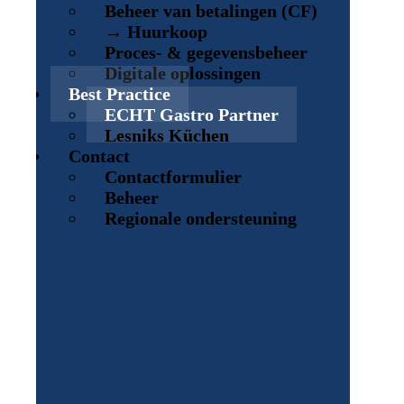
Beheer van betalingen (CF)
→ Huurkoop
Proces- & gegevensbeheer
Digitale oplossingen
Best Practice
ECHT Gastro Partner
Lesniks Küchen
Contact
Contactformulier
Beheer
Regionale ondersteuning