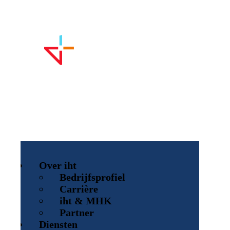
Over iht
Bedrijfsprofiel
Carrière
iht & MHK
Partner
Diensten