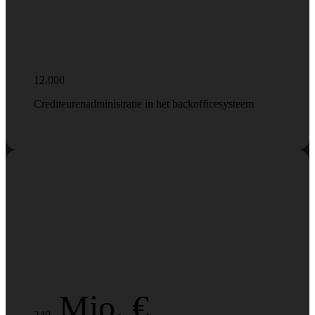
12.000
Crediteuren­administratie in het backoffice­systeem
240